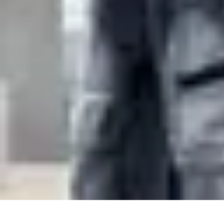
Decoración Económica
Paredes
Recomendaciones
Accesorios
Consejos de Decoración
Arte
Decoración Económica