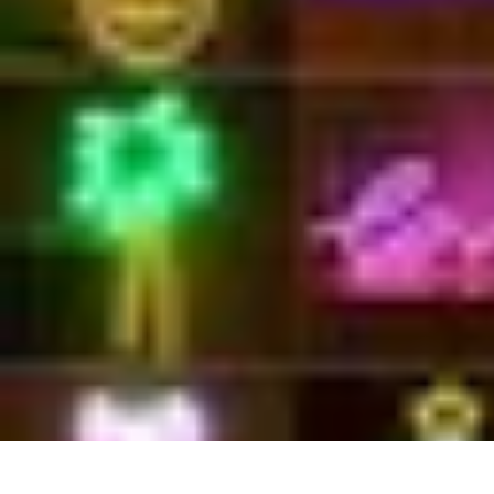
Decoración Económica
Paredes
Recomendaciones
Accesorios
Consejos de Decoración
Arte
Decoración Económica