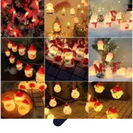
Decoración Económica
Paredes
Recomendaciones
Accesorios
Consejos de Decoración
Arte
Decoración Económica