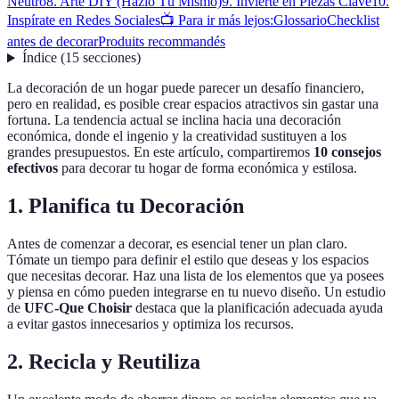
Neutro
8. Arte DIY (Hazlo Tú Mismo)
9. Invierte en Piezas Clave
10.
Inspírate en Redes Sociales
📺 Para ir más lejos:
Glossario
Checklist
antes de decorar
Produits recommandés
Índice
(
15
secciones
)
La decoración de un hogar puede parecer un desafío financiero,
pero en realidad, es posible crear espacios atractivos sin gastar una
fortuna. La tendencia actual se inclina hacia una decoración
económica, donde el ingenio y la creatividad sustituyen a los
grandes presupuestos. En este artículo, compartiremos
10 consejos
efectivos
para decorar tu hogar de forma económica y estilosa.
1. Planifica tu Decoración
Antes de comenzar a decorar, es esencial tener un plan claro.
Tómate un tiempo para definir el estilo que deseas y los espacios
que necesitas decorar. Haz una lista de los elementos que ya posees
y piensa en cómo pueden integrarse en tu nuevo diseño. Un estudio
de
UFC-Que Choisir
destaca que la planificación adecuada ayuda
a evitar gastos innecesarios y optimiza los recursos.
2. Recicla y Reutiliza