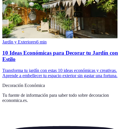
Jardín y Exteriores
6
min
10 Ideas Económicas para Decorar tu Jardín con
Estilo
Transforma tu jardín con estas 10 ideas económicas y creativas.
Aprende a embellecer tu espacio exterior sin gastar una fortuna.
Decoración Económica
Tu fuente de información para saber todo sobre
decoracion
economica.es
.