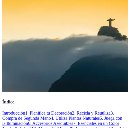
Índice
Introducción
1. Planifica tu Decoración
2. Recicla y Reutiliza
3.
Compra de Segunda Mano
4. Utiliza Plantas Naturales
5. Juega con
la Iluminación
6. Accesorios Asequibles
7. Esenciales en un Color