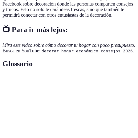
Facebook sobre decoración donde las personas comparten consejos
y trucos. Esto no solo te dará ideas frescas, sino que también te
permitirá conectar con otros entusiastas de la decoración.
📺 Para ir más lejos:
Mira este video sobre cómo decorar tu hogar con poco presupuesto
.
Busca en YouTube:
.
decorar hogar económico consejos 2026
Glossario
Terme
Définition
Método que permite crear objetos por uno mismo,
DIY
fomentando la personalización y la creatividad.
Colores que no son llamativos, usados para crear un
Neutro
fondo armonioso que permite resaltar otros elementos
decorativos.