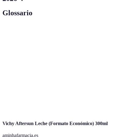
Glossario
Terme
Définition
Hace referencia a "Hazlo tú mismo", una tendencia
DIY
que anima a las personas a crear y personalizar sus
propios objetos.
Conjunto de colores que se utilizan conjuntamente
Paleta de
para mantener una armonía en la decoración de un
colores
espacio.
Accesorios
Elementos adicionales que se usan para mejorar la
decorativos
decoración de un espacio, como cojines o cuadros.
Vichy Aftersun Leche (Formato Económico) 300ml
aminhafarmacia.es