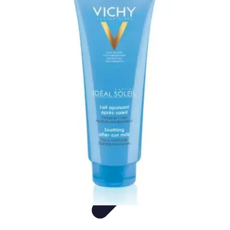
Decoración Económica
Paredes
Recomendaciones
Accesorios
Consejos de Decoración
Arte
Decoración Económica