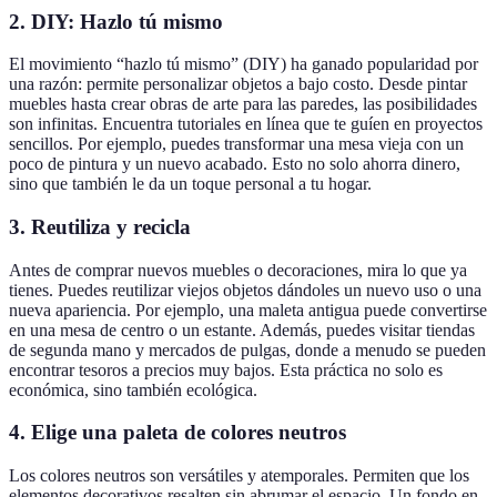
2.
DIY: Hazlo tú mismo
El movimiento “hazlo tú mismo” (DIY) ha ganado popularidad por
una razón: permite personalizar objetos a bajo costo. Desde pintar
muebles hasta crear obras de arte para las paredes, las posibilidades
son infinitas. Encuentra tutoriales en línea que te guíen en proyectos
sencillos. Por ejemplo, puedes transformar una mesa vieja con un
poco de pintura y un nuevo acabado. Esto no solo ahorra dinero,
sino que también le da un toque personal a tu hogar.
3.
Reutiliza y recicla
Antes de comprar nuevos muebles o decoraciones, mira lo que ya
tienes. Puedes reutilizar viejos objetos dándoles un nuevo uso o una
nueva apariencia. Por ejemplo, una maleta antigua puede convertirse
en una mesa de centro o un estante. Además, puedes visitar tiendas
de segunda mano y mercados de pulgas, donde a menudo se pueden
encontrar tesoros a precios muy bajos. Esta práctica no solo es
económica, sino también ecológica.
4.
Elige una paleta de colores neutros
Los colores neutros son versátiles y atemporales. Permiten que los
elementos decorativos resalten sin abrumar el espacio. Un fondo en