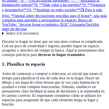
en plantas**
6. **Usa accesorios asequibles**
7. **Maximiza la
iluminación natural**
8. **Dale valor a las paredes**
9. **Organiza
y desempolva**
10. **Inspírate en redes sociales**
📺 Para ir más
lejos: *Tutorial sobre decoraciones sencillas para el hogar*, una guía
completa para aprender a personalizar tu espacio. Busca en
YouTube: "decorar hogar económico 2026".
Glossario
Checklist
antes de decorar
Índice
(
14
secciones
)
Decorar tu hogar no tiene que ser una tarea costosa ni complicada.
Con un poco de creatividad e ingenio, puedes lograr un espacio
acogedor y atractivo sin romper la banca. Aquí te presentamos diez
consejos prácticos para
decorar tu hogar económico
.
1.
Planifica tu espacio
Antes de comenzar a comprar o redecorar, es crucial que tomes el
tiempo para planificar el uso de cada área en tu hogar. Hacer un
dibujo o un mapa de cómo deseas que se vea cada habitación te
ayudará a evitar compras innecesarias. Además, establecer un
presupuesto claro facilitará la toma de decisiones y te mantendrá en
el camino correcto. Es importante considerar cómo se utilizan los
espacios para asegurarte de que cada elemento tenga su lugar y
función.