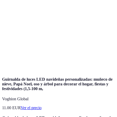
Terme
Définition
Práctica de dar un nuevo uso a objetos existentes,
Reutilización
evitando su desecho.
Decoración
Estilo de decoración que prioriza la sostenibilidad
sostenible
y el uso de materiales reciclados.
Estilo de decoración que se caracteriza por la
Estilo
funcionalidad, la minimalista y el uso de tonos
nórdico
claros.
Guirnalda de luces LED navideñas personalizadas: muñeco de
nieve, Papá Noel, oso y árbol para decorar el hogar, fiestas y
festividades (1,5-100 m,
Voghion Global
11.00
EUR
Ver el precio