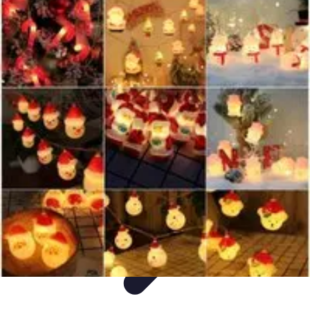
Decoración Económica
Paredes
Recomendaciones
Accesorios
Consejos de Decoración
Arte
Decoración Económica