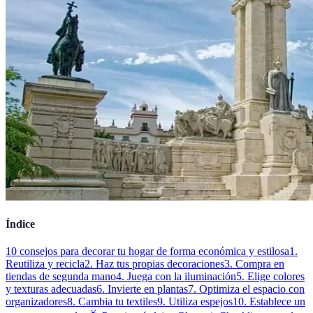
Índice
10 consejos para decorar tu hogar de forma económica y estilosa
1.
Reutiliza y recicla
2. Haz tus propias decoraciones
3. Compra en
tiendas de segunda mano
4. Juega con la iluminación
5. Elige colores
y texturas adecuadas
6. Invierte en plantas
7. Optimiza el espacio con
organizadores
8. Cambia tu textiles
9. Utiliza espejos
10. Establece un