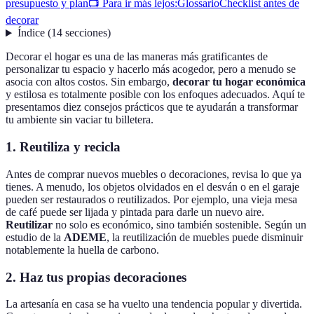
presupuesto y plan
📺 Para ir más lejos:
Glossario
Checklist antes de
decorar
Índice
(
14
secciones
)
Decorar el hogar es una de las maneras más gratificantes de
personalizar tu espacio y hacerlo más acogedor, pero a menudo se
asocia con altos costos. Sin embargo,
decorar tu hogar económica
y estilosa es totalmente posible con los enfoques adecuados. Aquí te
presentamos diez consejos prácticos que te ayudarán a transformar
tu ambiente sin vaciar tu billetera.
1. Reutiliza y recicla
Antes de comprar nuevos muebles o decoraciones, revisa lo que ya
tienes. A menudo, los objetos olvidados en el desván o en el garaje
pueden ser restaurados o reutilizados. Por ejemplo, una vieja mesa
de café puede ser lijada y pintada para darle un nuevo aire.
Reutilizar
no solo es económico, sino también sostenible. Según un
estudio de la
ADEME
, la reutilización de muebles puede disminuir
notablemente la huella de carbono.
2. Haz tus propias decoraciones
La artesanía en casa se ha vuelto una tendencia popular y divertida.