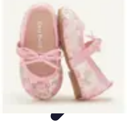
Decoración Económica
Paredes
Recomendaciones
Accesorios
Consejos de Decoración
Arte
Decoración Económica