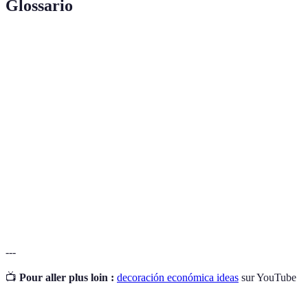
Glossario
Terme
Définition
Hazlo tú mismo, se refiere a proyectos que puedes
DIY
hacer por tu cuenta para personalizar tu hogar.
Paleta de
Conjunto de colores que se utilizan en la decoración
colores
para crear armonía visual.
Elementos menores que complementan la
Accesorios
decoración principal, como cojines, cuadros y
decorativos
lámparas.
---
📺
Pour aller plus loin :
decoración económica ideas
sur YouTube