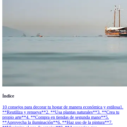
Índice
10 consejos para decorar tu hogar de manera económica y estilosa
1.
**Reutiliza y renueva**
2. **Usa plantas naturales**
3. **Crea tu
propio arte**
4. **Compra en tiendas de segunda mano**
5.
**Aprovecha la iluminación**
6. **Haz uso de la pintura**
7.