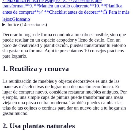
**Maximiza el uso de espejos**
8. **Accesorios que
transforman**
9. **Mantén un estilo coherente**
10. **Planifica
antes de comprar**
✅ **Checklist antes de decorar**
📺 Para ir más
lejos:
Glossario
Índice
(
14
secciones
)
Decorar tu hogar de forma económica no solo es posible, sino que
puede resultar en un espacio acogedor y lleno de estilo. Con un
poco de creatividad y planificación, puedes transformar tu entorno
sin gastar una fortuna. Aquí te presentamos 10 consejos prácticos
para lograrlo.
1.
Reutiliza y renueva
La reutilización de muebles y objetos decorativos es una de las
maneras más efectivas de lograr una decoración económica. En
lugar de comprar nuevo, considera restaurar muebles antiguos. Por
ejemplo, una simple capa de pintura puede transformar una mesa
vieja en una pieza central moderna. También puedes cambiar las
telas de tus cojines o cortinas para dar un nuevo aire a tu hogar sin
gastar mucho.
2.
Usa plantas naturales