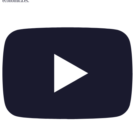
economica.es
.