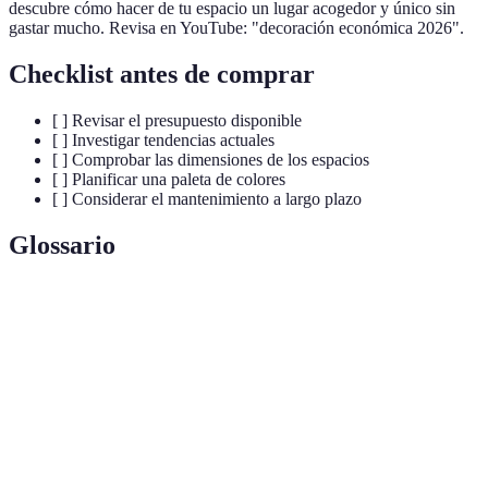
descubre cómo hacer de tu espacio un lugar acogedor y único sin
gastar mucho. Revisa en YouTube: "decoración económica 2026".
Checklist antes de comprar
[ ] Revisar el presupuesto disponible
[ ] Investigar tendencias actuales
[ ] Comprobar las dimensiones de los espacios
[ ] Planificar una paleta de colores
[ ] Considerar el mantenimiento a largo plazo
Glossario
Terme
Définition
Decoración
Proceso de embellecer espacios con un enfoque en la
económica
eficiencia de costos.
Método que implica crear o reparar objetos a mano,
DIY
a menudo utilizando materiales reciclados.