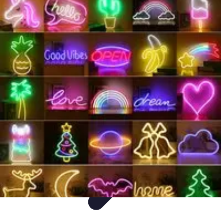
Decoración Económica
Paredes
Recomendaciones
Accesorios
Consejos de Decoración
Arte
Decoración Económica