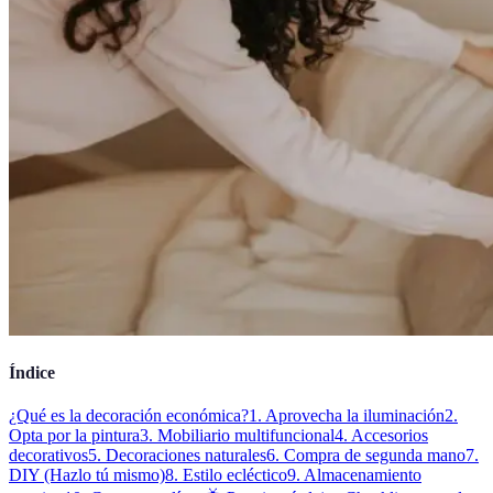
Índice
¿Qué es la decoración económica?
1. Aprovecha la iluminación
2.
Opta por la pintura
3. Mobiliario multifuncional
4. Accesorios
decorativos
5. Decoraciones naturales
6. Compra de segunda mano
7.
DIY (Hazlo tú mismo)
8. Estilo ecléctico
9. Almacenamiento