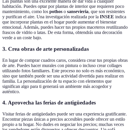
Las plantas son una excelente manera de dar vida a cualquier
habitación. Puedes optar por plantas de interior que requieren poco
mantenimiento, como los
pothos
o
sansevieria
, que son resistentes
y purifican el aire. Una investigación realizada por la
INSEE
indica
que incorporar plantas en el hogar puede aumentar el bienestar
emocional. Además, puedes hacer tus propios maceteros reutilizando
frascos de vidrio o latas. De esta forma, obtendrás una decoración
verde a un coste bajo.
3. Crea obras de arte personalizadas
En lugar de comprar cuadros caros, considera crear tus propias obras
de arte. Puedes hacer murales con pintura o incluso crear collages
utilizando fotos familiares. Este proceso no solo es más económico,
sino que también puede ser una actividad divertida para realizar en
familia. La personalización de tu espacio con elementos que
significan algo para ti generará un ambiente más acogedor y
auténtico.
4. Aprovecha las ferias de antigüedades
Visitar ferias de antigüedades puede ser una experiencia gratificante.
Encontrar piezas únicas a precios accesibles puede ofrecer un estilo
propio a tu hogar. No dudes en negociar los precios; muchas veces
los vendedores están dispuestos a ofrecer descuentos. Un sofá