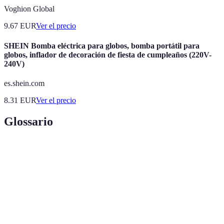
Voghion Global
9.67
EUR
Ver el precio
SHEIN Bomba eléctrica para globos, bomba portátil para
globos, inflador de decoración de fiesta de cumpleaños (220V-
240V)
es.shein.com
8.31
EUR
Ver el precio
Glossario
Terme
Définition
Método que permite a los individuos producir, modificar,
DIY
o reparar sus propias decoraciones.
Planta de interior fácil de cuidar, ideal para decoraciones
Pothos
internas.