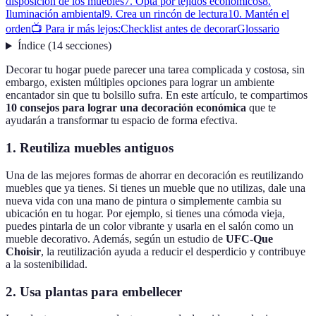
disposición de los muebles
7. Opta por tejidos económicos
8.
Iluminación ambiental
9. Crea un rincón de lectura
10. Mantén el
orden
📺 Para ir más lejos:
Checklist antes de decorar
Glossario
Índice
(
14
secciones
)
Decorar tu hogar puede parecer una tarea complicada y costosa, sin
embargo, existen múltiples opciones para lograr un ambiente
encantador sin que tu bolsillo sufra. En este artículo, te compartimos
10 consejos para lograr una decoración económica
que te
ayudarán a transformar tu espacio de forma efectiva.
1. Reutiliza muebles antiguos
Una de las mejores formas de ahorrar en decoración es reutilizando
muebles que ya tienes. Si tienes un mueble que no utilizas, dale una
nueva vida con una mano de pintura o simplemente cambia su
ubicación en tu hogar. Por ejemplo, si tienes una cómoda vieja,
puedes pintarla de un color vibrante y usarla en el salón como un
mueble decorativo. Además, según un estudio de
UFC-Que
Choisir
, la reutilización ayuda a reducir el desperdicio y contribuye
a la sostenibilidad.
2. Usa plantas para embellecer