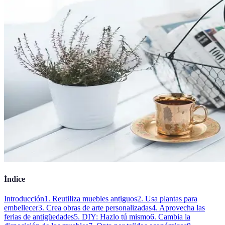
Índice
Introducción
1. Reutiliza muebles antiguos
2. Usa plantas para
embellecer
3. Crea obras de arte personalizadas
4. Aprovecha las
ferias de antigüedades
5. DIY: Hazlo tú mismo
6. Cambia la