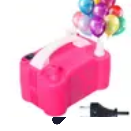
Decoración Económica
Paredes
Recomendaciones
Accesorios
Consejos de Decoración
Arte
Decoración Económica