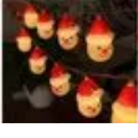
Decoración Económica
Paredes
Recomendaciones
Accesorios
Consejos de Decoración
Arte
Decoración Económica