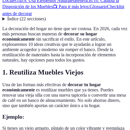
Locales
Tip:
9. Usa Elementos Naturales
Beneficio:
10. Cambia la
Disposición de los Muebles
📺 Para ir más lejos:
Glossario
Checklist
antes de decorar
Índice
(
22
secciones
)
La decoración del hogar no tiene que ser costosa. En 2026, cada vez
más personas buscan maneras de
decorar su hogar
económicamente
sin sacrificar el estilo. En este artículo,
exploraremos 10 ideas creativas que te ayudarán a lograr un
ambiente acogedor y moderno sin romper el banco. Desde la
reutilización de materiales hasta la incorporación de elementos
naturales, hay opciones para todos los gustos.
1. Reutiliza Muebles Viejos
Una de las formas más efectivas de
decorar tu hogar
económicamente
es reutilizar muebles que ya tienes. Puedes
renovar una vieja silla con una nueva tapicería o convertir una mesa
de café en un banco de almacenamiento. No solo ahorras dinero,
sino que también aportas un carácter único a tu hogar.
Ejemplo:
Si tienes un viejo armario, píntalo de un color vibrante y reemplaza