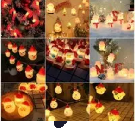
Decoración Económica
Paredes
Recomendaciones
Accesorios
Consejos de Decoración
Arte
Decoración Económica