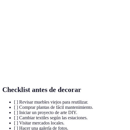
Terme
Définition
Técnica que consiste en recortar formas y pegarlas
Decoupage
en superficies para decorarlas.
Estilo que mezcla diferentes corrientes, colores o
Ecléctico
formas en una composición.
Se refiere a prácticas que se pueden mantener en el
Sostenible
tiempo sin agotar los recursos.
Checklist antes de decorar
[ ] Revisar muebles viejos para reutilizar.
[ ] Comprar plantas de fácil mantenimiento.
[ ] Iniciar un proyecto de arte DIY.
[ ] Cambiar textiles según las estaciones.
[ ] Visitar mercados locales.
[ ] Hacer una galería de fotos.