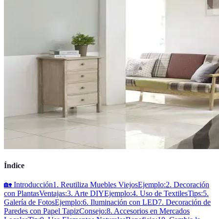
Índice
🏡 Introducción
1. Reutiliza Muebles Viejos
Ejemplo:
2. Decoración
con Plantas
Ventajas:
3. Arte DIY
Ejemplo:
4. Uso de Textiles
Tips:
5.
Galería de Fotos
Ejemplo:
6. Iluminación con LED
7. Decoración de
Paredes con Papel Tapiz
Consejo:
8. Accesorios en Mercados