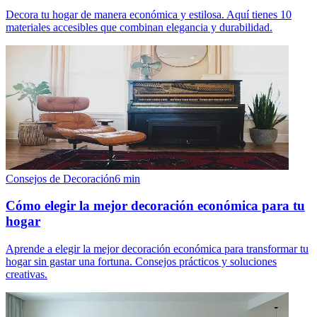
Decora tu hogar de manera económica y estilosa. Aquí tienes 10
materiales accesibles que combinan elegancia y durabilidad.
Consejos de Decoración
6
min
Cómo elegir la mejor decoración económica para tu
hogar
Aprende a elegir la mejor decoración económica para transformar tu
hogar sin gastar una fortuna. Consejos prácticos y soluciones
creativas.