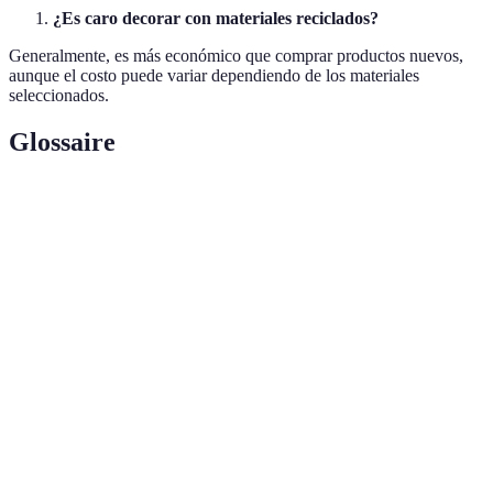
¿Es caro decorar con materiales reciclados?
Generalmente, es más económico que comprar productos nuevos,
aunque el costo puede variar dependiendo de los materiales
seleccionados.
Glossaire
Terme
Définition
Proceso de transformar productos desechados en
Upcycling
nuevos materiales o productos de mejor calidad.
Sistema económico enfocado en reutilizar,
Economía
reparar y reciclar materiales y productos
Circular
existentes.
Practicas diseñadas para reducir el impacto
Sostenibilidad
ambiental y conservar recursos naturales.