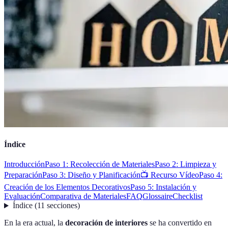
Índice
Introducción
Paso 1: Recolección de Materiales
Paso 2: Limpieza y
Preparación
Paso 3: Diseño y Planificación
📺 Recurso Vídeo
Paso 4:
Creación de los Elementos Decorativos
Paso 5: Instalación y
Evaluación
Comparativa de Materiales
FAQ
Glossaire
Checklist
Índice
(
11
secciones
)
En la era actual, la
decoración de interiores
se ha convertido en