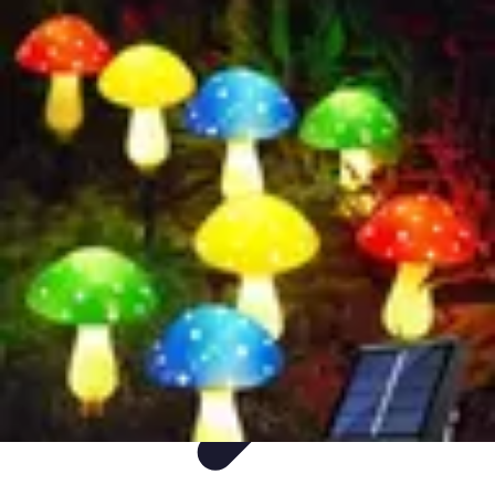
Decoración Económica
Paredes
Recomendaciones
Accesorios
Consejos de Decoración
Arte
Decoración Económica