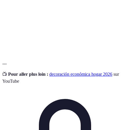
económica
recursos limitados.
Práctica de reutilizar y reciclar materiales para
Sostenibilidad
minimizar el impacto en el medio ambiente.
Elementos decorativos que complementan la
Accesorios
estética de un ambiente.
---
📺
Pour aller plus loin :
decoración económica hogar 2026
sur
YouTube