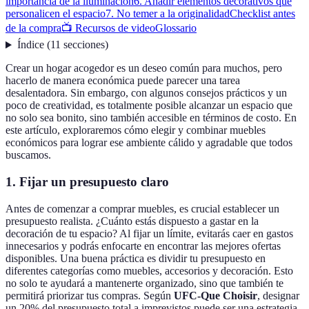
importancia de la iluminación
6. Añadir elementos decorativos que
personalicen el espacio
7. No temer a la originalidad
Checklist antes
de la compra
📺 Recursos de video
Glossario
Índice
(
11
secciones
)
Crear un hogar acogedor es un deseo común para muchos, pero
hacerlo de manera económica puede parecer una tarea
desalentadora. Sin embargo, con algunos consejos prácticos y un
poco de creatividad, es totalmente posible alcanzar un espacio que
no solo sea bonito, sino también accesible en términos de costo. En
este artículo, exploraremos cómo elegir y combinar muebles
económicos para lograr ese ambiente cálido y agradable que todos
buscamos.
1. Fijar un presupuesto claro
Antes de comenzar a comprar muebles, es crucial establecer un
presupuesto realista. ¿Cuánto estás dispuesto a gastar en la
decoración de tu espacio? Al fijar un límite, evitarás caer en gastos
innecesarios y podrás enfocarte en encontrar las mejores ofertas
disponibles. Una buena práctica es dividir tu presupuesto en
diferentes categorías como muebles, accesorios y decoración. Esto
no solo te ayudará a mantenerte organizado, sino que también te
permitirá priorizar tus compras. Según
UFC-Que Choisir
, designar
un 20% del presupuesto total a imprevistos puede ser una estrategia