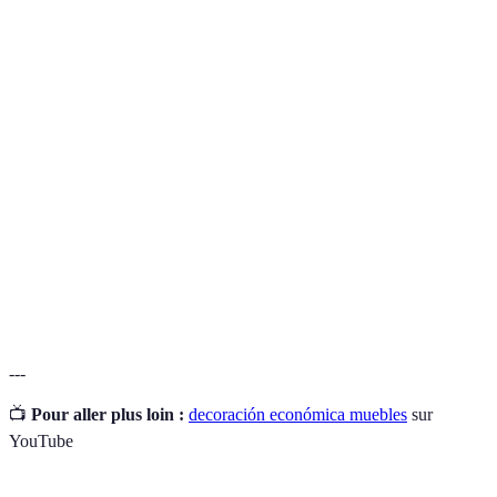
Terme
Définition
Muebles
Muebles accesibles que ofrecen funcionalidad y
económicos
diseño sin un alto costo.
Estilo
Estilo de diseño caracterizado por su simplicidad,
nórdico
funcionalidad y uso de materiales naturales.
Proceso de adornar un espacio con elementos que
Decoración
reflejan la personalidad y el gusto de sus
personalizada
ocupantes.
---
📺
Pour aller plus loin :
decoración económica muebles
sur
YouTube