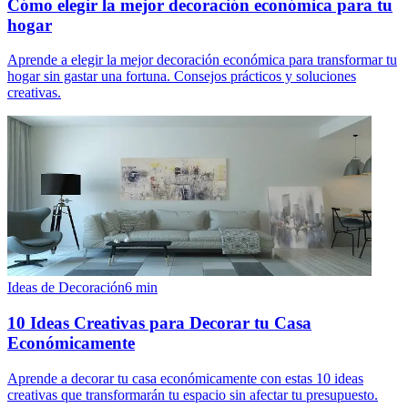
Cómo elegir la mejor decoración económica para tu
hogar
Aprende a elegir la mejor decoración económica para transformar tu
hogar sin gastar una fortuna. Consejos prácticos y soluciones
creativas.
Ideas de Decoración
6
min
10 Ideas Creativas para Decorar tu Casa
Económicamente
Aprende a decorar tu casa económicamente con estas 10 ideas
creativas que transformarán tu espacio sin afectar tu presupuesto.