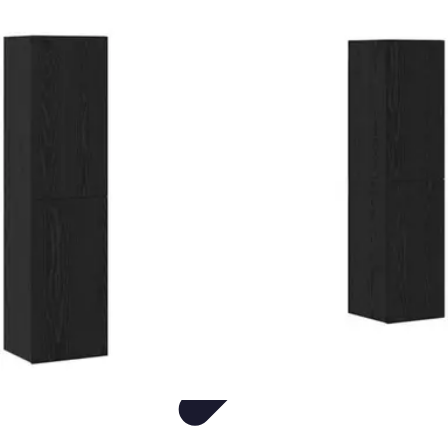
Decoración Económica
Paredes
Recomendaciones
Accesorios
Consejos de Decoración
Arte
Decoración Económica