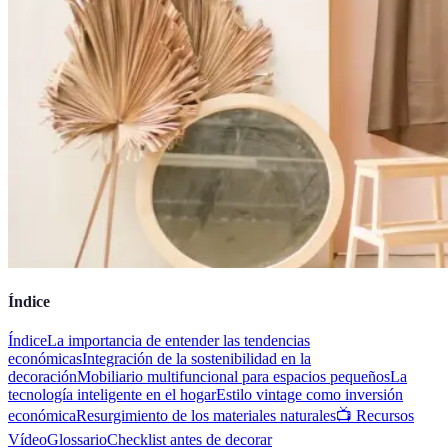
Índice
Índice
La importancia de entender las tendencias
económicas
Integración de la sostenibilidad en la
decoración
Mobiliario multifuncional para espacios pequeños
La
tecnología inteligente en el hogar
Estilo vintage como inversión
económica
Resurgimiento de los materiales naturales
📺 Recursos
Vídeo
Glossario
Checklist antes de decorar