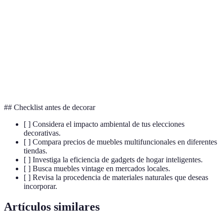
Integración de tecnología inteligente para
Domótica
gestionar eficientemente el hogar.
Uso responsable de recursos para reducir el
Sostenibilidad
impacto ambiental.
Estilo que utiliza piezas de épocas pasadas,
Vintage
valorizando lo retro y único.
## Checklist antes de decorar
[ ] Considera el impacto ambiental de tus elecciones
decorativas.
[ ] Compara precios de muebles multifuncionales en diferentes
tiendas.
[ ] Investiga la eficiencia de gadgets de hogar inteligentes.
[ ] Busca muebles vintage en mercados locales.
[ ] Revisa la procedencia de materiales naturales que deseas
incorporar.
Artículos similares