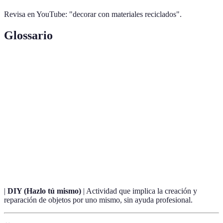
Revisa en YouTube: "decorar con materiales reciclados".
Glossario
Terme
Définition
Proceso de convertir materiales desechados en
Reciclaje
nuevos productos, reduciendo la necesidad de
recursos nuevos.
Capacidad de satisfacer las necesidades del
Sostenibilidad
presente sin comprometer las necesidades futuras
de las generaciones.
|
DIY (Hazlo tú mismo)
| Actividad que implica la creación y
reparación de objetos por uno mismo, sin ayuda profesional.