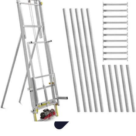
Decoración Económica
Paredes
Recomendaciones
Accesorios
Consejos de Decoración
Arte
Decoración Económica