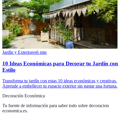
Jardín y Exteriores
6
min
10 Ideas Económicas para Decorar tu Jardín con
Estilo
Transforma tu jardín con estas 10 ideas económicas y creativas.
Aprende a embellecer tu espacio exterior sin gastar una fortuna.
Decoración Económica
Tu fuente de información para saber todo sobre
decoracion
economica.es
.