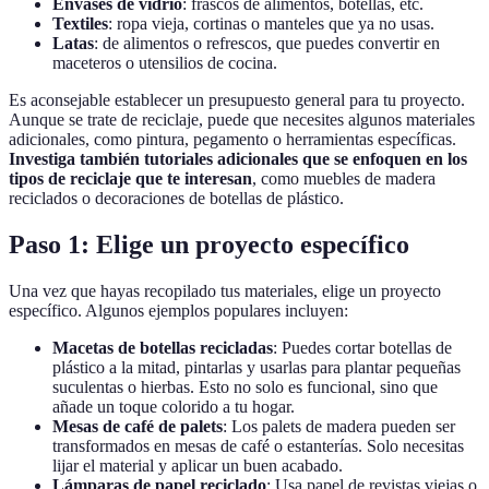
Envases de vidrio
: frascos de alimentos, botellas, etc.
Textiles
: ropa vieja, cortinas o manteles que ya no usas.
Latas
: de alimentos o refrescos, que puedes convertir en
maceteros o utensilios de cocina.
Es aconsejable establecer un presupuesto general para tu proyecto.
Aunque se trate de reciclaje, puede que necesites algunos materiales
adicionales, como pintura, pegamento o herramientas específicas.
Investiga también tutoriales adicionales que se enfoquen en los
tipos de reciclaje que te interesan
, como muebles de madera
reciclados o decoraciones de botellas de plástico.
Paso 1: Elige un proyecto específico
Una vez que hayas recopilado tus materiales, elige un proyecto
específico. Algunos ejemplos populares incluyen:
Macetas de botellas recicladas
: Puedes cortar botellas de
plástico a la mitad, pintarlas y usarlas para plantar pequeñas
suculentas o hierbas. Esto no solo es funcional, sino que
añade un toque colorido a tu hogar.
Mesas de café de palets
: Los palets de madera pueden ser
transformados en mesas de café o estanterías. Solo necesitas
lijar el material y aplicar un buen acabado.
Lámparas de papel reciclado
: Usa papel de revistas viejas o