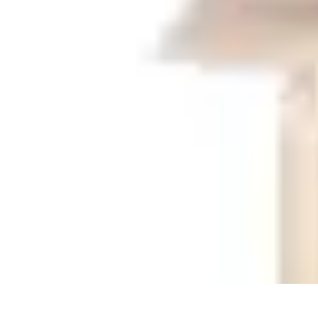
Decoración Económica
Paredes
Recomendaciones
Accesorios
Consejos de Decoración
Arte
Decoración Económica