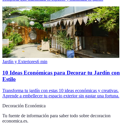
Jardín y Exteriores
6
min
10 Ideas Económicas para Decorar tu Jardín con
Estilo
Transforma tu jardín con estas 10 ideas económicas y creativas.
Aprende a embellecer tu espacio exterior sin gastar una fortuna.
Decoración Económica
Tu fuente de información para saber todo sobre
decoracion
economica.es
.