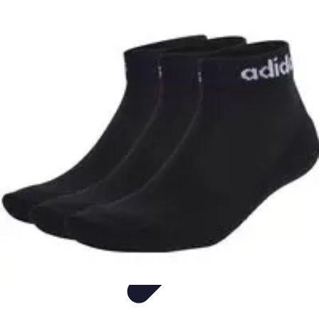
Decoración Económica
Paredes
Recomendaciones
Accesorios
Consejos de Decoración
Arte
Decoración Económica