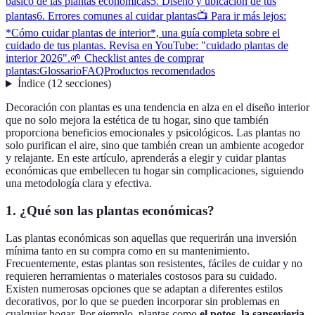
básico de las plantas económicas
5. Diseño y ubicación de tus
plantas
6. Errores comunes al cuidar plantas
📺 Para ir más lejos:
*Cómo cuidar plantas de interior*, una guía completa sobre el
cuidado de tus plantas. Revisa en YouTube: "cuidado plantas de
interior 2026".
🌱 Checklist antes de comprar
plantas:
Glossario
FAQ
Productos recomendados
Índice
(
12
secciones
)
Decoración con plantas es una tendencia en alza en el diseño interior
que no solo mejora la estética de tu hogar, sino que también
proporciona beneficios emocionales y psicológicos. Las plantas no
solo purifican el aire, sino que también crean un ambiente acogedor
y relajante. En este artículo, aprenderás a elegir y cuidar plantas
económicas que embellecen tu hogar sin complicaciones, siguiendo
una metodología clara y efectiva.
1. ¿Qué son las plantas económicas?
Las plantas económicas son aquellas que requerirán una inversión
mínima tanto en su compra como en su mantenimiento.
Frecuentemente, estas plantas son resistentes, fáciles de cuidar y no
requieren herramientas o materiales costosos para su cuidado.
Existen numerosas opciones que se adaptan a diferentes estilos
decorativos, por lo que se pueden incorporar sin problemas en
cualquier hogar. Por ejemplo, plantas como
el potos
,
la sansevieria