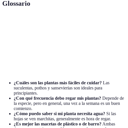
Glossario
Terme
Définition
Riego
Proceso de proporcionar agua a las plantas.
Suculenta
Planta que almacena agua en sus tejidos.
Sustancia que aporta nutrientes al suelo para el
Fertilizante
desarrollo de plantas.
¿Cuáles son las plantas más fáciles de cuidar?
Las
suculentas, pothos y sansevierias son ideales para
principiantes.
¿Con qué frecuencia debo regar mis plantas?
Depende de
la especie, pero en general, una vez a la semana es un buen
comienzo.
¿Cómo puedo saber si mi planta necesita agua?
Si las
hojas se ven marchitas, generalmente es hora de regar.
¿Es mejor las macetas de plástico o de barro?
Ambas