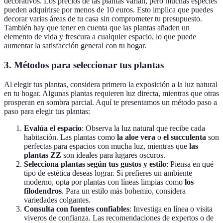
decorativos. Los precios de las plantas varían, pero muchas especies
pueden adquirirse por menos de 10 euros. Esto implica que puedes
decorar varias áreas de tu casa sin comprometer tu presupuesto.
También hay que tener en cuenta que las plantas añaden un
elemento de vida y frescura a cualquier espacio, lo que puede
aumentar la satisfacción general con tu hogar.
3. Métodos para seleccionar tus plantas
Al elegir tus plantas, considera primero la exposición a la luz natural
en tu hogar. Algunas plantas requieren luz directa, mientras que otras
prosperan en sombra parcial. Aquí te presentamos un método paso a
paso para elegir tus plantas:
Evalúa el espacio
: Observa la luz natural que recibe cada
habitación. Las plantas como
la aloe vera
o
el succulenta
son
perfectas para espacios con mucha luz, mientras que
las
plantas ZZ
son ideales para lugares oscuros.
Selecciona plantas según tus gustos y estilo
: Piensa en qué
tipo de estética deseas lograr. Si prefieres un ambiente
moderno, opta por plantas con líneas limpias como
los
filodendros
. Para un estilo más bohemio, considera
variedades colgantes.
Consulta con fuentes confiables
: Investiga en línea o visita
viveros de confianza. Las recomendaciones de expertos o de