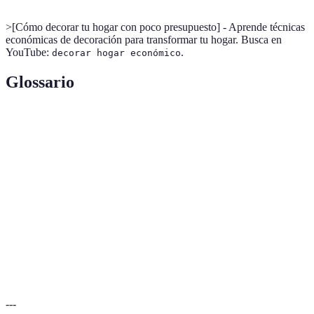
>[Cómo decorar tu hogar con poco presupuesto] - Aprende técnicas
económicas de decoración para transformar tu hogar. Busca en
YouTube:
.
decorar hogar económico
Glossario
Terme
Définición
DIY
Proyectos de "hazlo tú mismo".
Estilo que enfatiza la simplicidad y la
Minimalismo
funcionalidad.
Iluminación
Tecnología de iluminación que ahorra energía.
LED
---