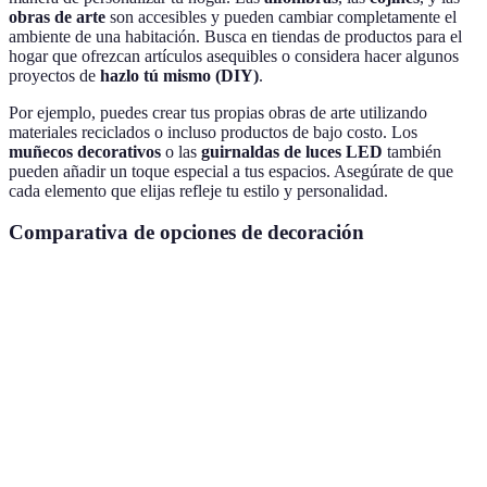
obras de arte
son accesibles y pueden cambiar completamente el
ambiente de una habitación. Busca en tiendas de productos para el
hogar que ofrezcan artículos asequibles o considera hacer algunos
proyectos de
hazlo tú mismo (DIY)
.
Por ejemplo, puedes crear tus propias obras de arte utilizando
materiales reciclados o incluso productos de bajo costo. Los
muñecos decorativos
o las
guirnaldas de luces LED
también
pueden añadir un toque especial a tus espacios. Asegúrate de que
cada elemento que elijas refleje tu estilo y personalidad.
Comparativa de opciones de decoración
Elemento
Opción A
Opción B
Opción C
Verdict
Muebles
Reutiliz
Madera
de
Muebles
Muebles
siempre
reciclada
segunda
nuevos
que pue
mano
Bombillas
Ahorra
Lámparas
Lámparas