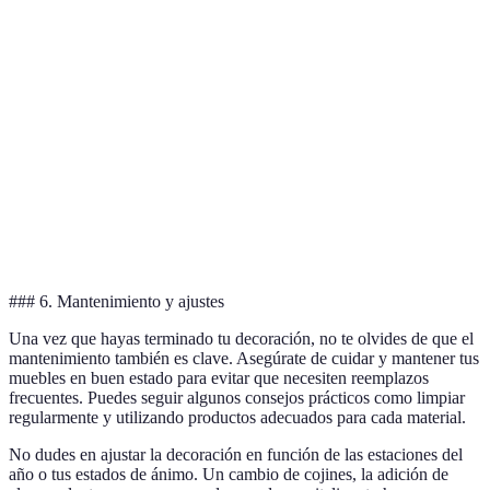
Iluminación
de bajo
energía
LED
vintage
consumo
dinero
DIY con
Compra
Cortinas
Persona
Textiles
telas
en tiendas
nuevas
con esti
recicladas
baratas
Accesorios
Menos e
de
Proyectos
Productos
Decoración
más, eli
segunda
DIY
costosos
bien
mano
### 6. Mantenimiento y ajustes
Una vez que hayas terminado tu decoración, no te olvides de que el
mantenimiento también es clave. Asegúrate de cuidar y mantener tus
muebles en buen estado para evitar que necesiten reemplazos
frecuentes. Puedes seguir algunos consejos prácticos como limpiar
regularmente y utilizando productos adecuados para cada material.
No dudes en ajustar la decoración en función de las estaciones del
año o tus estados de ánimo. Un cambio de cojines, la adición de