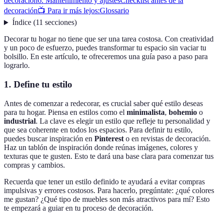
decoración
6. Mantenimiento y ajustes
Checklist antes de la
decoración
📺 Para ir más lejos:
Glossario
Índice
(
11
secciones
)
Decorar tu hogar no tiene que ser una tarea costosa. Con creatividad
y un poco de esfuerzo, puedes transformar tu espacio sin vaciar tu
bolsillo. En este artículo, te ofreceremos una guía paso a paso para
lograrlo.
1. Define tu estilo
Antes de comenzar a redecorar, es crucial saber qué estilo deseas
para tu hogar. Piensa en estilos como el
minimalista
,
bohemio
o
industrial
. La clave es elegir un estilo que refleje tu personalidad y
que sea coherente en todos los espacios. Para definir tu estilo,
puedes buscar inspiración en
Pinterest
o en revistas de decoración.
Haz un tablón de inspiración donde reúnas imágenes, colores y
texturas que te gusten. Esto te dará una base clara para comenzar tus
compras y cambios.
Recuerda que tener un estilo definido te ayudará a evitar compras
impulsivas y errores costosos. Para hacerlo, pregúntate: ¿qué colores
me gustan? ¿Qué tipo de muebles son más atractivos para mí? Esto
te empezará a guiar en tu proceso de decoración.