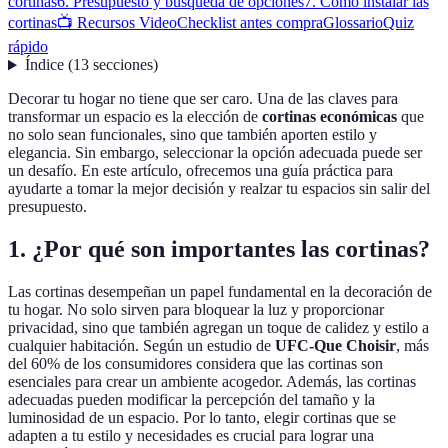
cortinas
6. Presupuesto y búsqueda de opciones
7. Cómo instalar las
cortinas
📺 Recursos Video
Checklist antes compra
Glossario
Quiz
rápido
Índice
(
13
secciones
)
Decorar tu hogar no tiene que ser caro. Una de las claves para
transformar un espacio es la elección de
cortinas económicas
que
no solo sean funcionales, sino que también aporten estilo y
elegancia. Sin embargo, seleccionar la opción adecuada puede ser
un desafío. En este artículo, ofrecemos una guía práctica para
ayudarte a tomar la mejor decisión y realzar tu espacios sin salir del
presupuesto.
1. ¿Por qué son importantes las cortinas?
Las cortinas desempeñan un papel fundamental en la decoración de
tu hogar. No solo sirven para bloquear la luz y proporcionar
privacidad, sino que también agregan un toque de calidez y estilo a
cualquier habitación. Según un estudio de
UFC-Que Choisir
, más
del 60% de los consumidores considera que las cortinas son
esenciales para crear un ambiente acogedor. Además, las cortinas
adecuadas pueden modificar la percepción del tamaño y la
luminosidad de un espacio. Por lo tanto, elegir cortinas que se
adapten a tu estilo y necesidades es crucial para lograr una