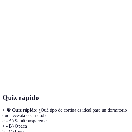
Terme
Définition
Cortinas que bloquean completamente la luz,
Cortinas opacas
ideales para dormitorios.
Cortinas
Cortinas que permiten paso de luz, adecuadas
semitransparentes
para salones.
Cortinas que ofrecen total oscuridad y
Cortinas blackout
aislamiento, muy útiles en habitaciones
iluminadas.
Quiz rápido
>
🧠 Quiz rápido:
¿Qué tipo de cortina es ideal para un dormitorio
que necesita oscuridad?
> - A) Semitransparente
> - B) Opaca
> - C) Lino