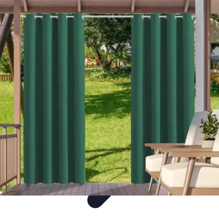
Decoración Económica
Paredes
Recomendaciones
Accesorios
Consejos de Decoración
Arte
Decoración Económica