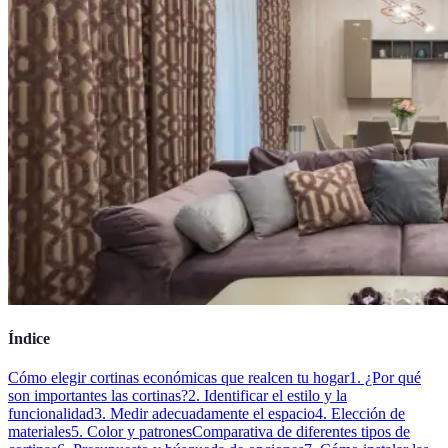
Índice
Cómo elegir cortinas económicas que realcen tu hogar
1. ¿Por qué
son importantes las cortinas?
2. Identificar el estilo y la
funcionalidad
3. Medir adecuadamente el espacio
4. Elección de
materiales
5. Color y patrones
Comparativa de diferentes tipos de