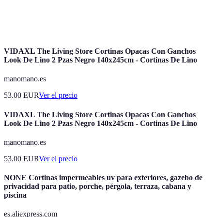
Necesitan
Estilo elegante
Espacios
Lino
cuidados
y natural
contempor
específicos
VIDAXL The Living Store Cortinas Opacas Con Ganchos
Look De Lino 2 Pzas Negro 140x245cm - Cortinas De Lino
manomano.es
53.00
EUR
Ver el precio
VIDAXL The Living Store Cortinas Opacas Con Ganchos
Look De Lino 2 Pzas Negro 140x245cm - Cortinas De Lino
manomano.es
53.00
EUR
Ver el precio
NONE Cortinas impermeables uv para exteriores, gazebo de
privacidad para patio, porche, pérgola, terraza, cabana y
piscina
es.aliexpress.com