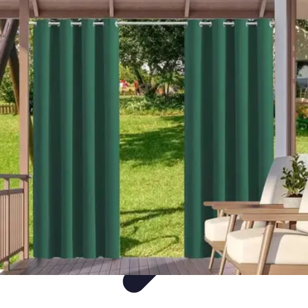
Decoración Económica
Paredes
Recomendaciones
Accesorios
Consejos de Decoración
Arte
Decoración Económica