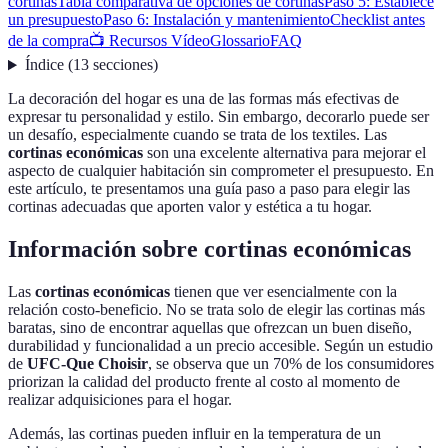
cortinas
Tabla comparativa de opciones de cortinas
Paso 5: Establece
un presupuesto
Paso 6: Instalación y mantenimiento
Checklist antes
de la compra
📺 Recursos Vídeo
Glossario
FAQ
Índice
(
13
secciones
)
La decoración del hogar es una de las formas más efectivas de
expresar tu personalidad y estilo. Sin embargo, decorarlo puede ser
un desafío, especialmente cuando se trata de los textiles. Las
cortinas económicas
son una excelente alternativa para mejorar el
aspecto de cualquier habitación sin comprometer el presupuesto. En
este artículo, te presentamos una guía paso a paso para elegir las
cortinas adecuadas que aporten valor y estética a tu hogar.
Información sobre cortinas económicas
Las
cortinas económicas
tienen que ver esencialmente con la
relación costo-beneficio. No se trata solo de elegir las cortinas más
baratas, sino de encontrar aquellas que ofrezcan un buen diseño,
durabilidad y funcionalidad a un precio accesible. Según un estudio
de
UFC-Que Choisir
, se observa que un 70% de los consumidores
priorizan la calidad del producto frente al costo al momento de
realizar adquisiciones para el hogar.
Además, las cortinas pueden influir en la temperatura de un