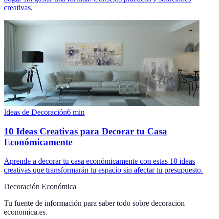
creativas.
Ideas de Decoración
6
min
10 Ideas Creativas para Decorar tu Casa
Económicamente
Aprende a decorar tu casa económicamente con estas 10 ideas
creativas que transformarán tu espacio sin afectar tu presupuesto.
Decoración Económica
Tu fuente de información para saber todo sobre
decoracion
economica.es
.