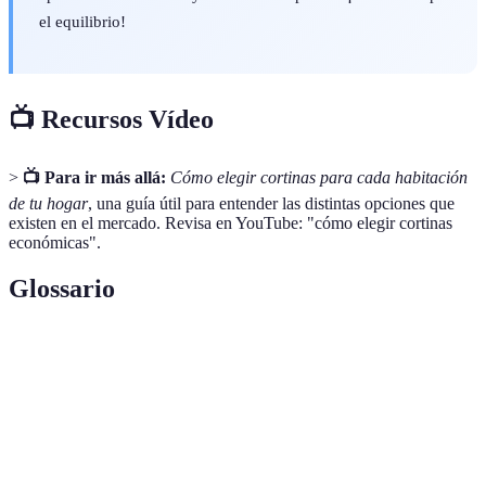
el equilibrio!
📺 Recursos Vídeo
>
📺 Para ir más allá:
Cómo elegir cortinas para cada habitación
de tu hogar
, una guía útil para entender las distintas opciones que
existen en el mercado. Revisa en YouTube: "cómo elegir cortinas
económicas".
Glossario
Terme
Définition
Cortinas
Cortinas que bloquean la luz completamente y
opacas
ofrecen privacidad.
Cortinas
Cortinas semitransparentes que permiten la entrada