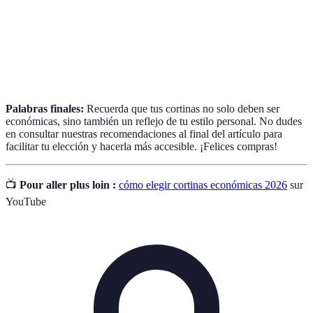
translúcidas
de luz mientras garantizan algo de privacidad.
Materiales
Tejidos hechos de fibras químicas, a menudo
sintéticos
económicos y fáciles de cuidar.
Palabras finales:
Recuerda que tus cortinas no solo deben ser
económicas, sino también un reflejo de tu estilo personal. No dudes
en consultar nuestras recomendaciones al final del artículo para
facilitar tu elección y hacerla más accesible. ¡Felices compras!
📺
Pour aller plus loin :
cómo elegir cortinas económicas 2026
sur
YouTube