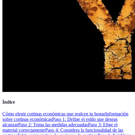
Índice
Cómo elegir cortinas económicas que realcen tu hogar
Información
sobre cortinas económicas
Paso 1: Define el estilo que deseas
alcanzar
Paso 2: Toma las medidas adecuadas
Paso 3: Elige el
material correctamente
Paso 4: Considera la funcionalidad de las