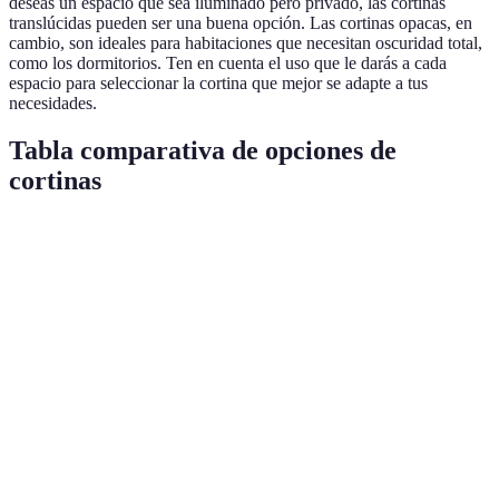
deseas un espacio que sea iluminado pero privado, las cortinas
translúcidas pueden ser una buena opción. Las cortinas opacas, en
cambio, son ideales para habitaciones que necesitan oscuridad total,
como los dormitorios. Ten en cuenta el uso que le darás a cada
espacio para seleccionar la cortina que mejor se adapte a tus
necesidades.
Tabla comparativa de opciones de
cortinas
Tipo de Cortina
Ventajas
Desventajas
Recomendac
Puede
Para
Cortinas de
Lavables y
arrugarse
habitaciones
algodón
económicas
fácilmente
estar
Más
Sofisticadas y
costosas,
Para espacio
Cortinas de lino
elegantes
menos
formales
lavables