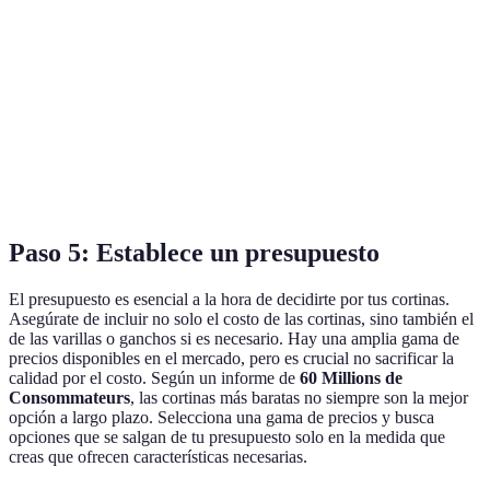
Pueden
Versátiles y
Cortinas de
parecer
Para cualqui
fáciles de
poliéster
menos
habitación
mantener
elegantes
Bloquean
Pueden ser
Cortinas opacas
completamente
Para dormito
pesadas
la luz
Paso 5: Establece un presupuesto
El presupuesto es esencial a la hora de decidirte por tus cortinas.
Asegúrate de incluir no solo el costo de las cortinas, sino también el
de las varillas o ganchos si es necesario. Hay una amplia gama de
precios disponibles en el mercado, pero es crucial no sacrificar la
calidad por el costo. Según un informe de
60 Millions de
Consommateurs
, las cortinas más baratas no siempre son la mejor
opción a largo plazo. Selecciona una gama de precios y busca
opciones que se salgan de tu presupuesto solo en la medida que
creas que ofrecen características necesarias.