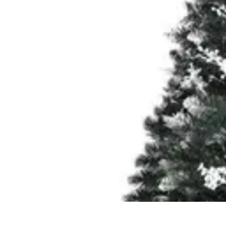
Decoración Económica
Paredes
Recomendaciones
Accesorios
Consejos de Decoración
Arte
Decoración Económica