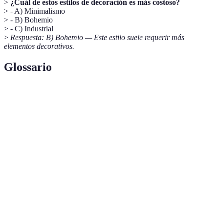
>
¿Cuál de estos estilos de decoración es más costoso?
> - A) Minimalismo
> - B) Bohemio
> - C) Industrial
>
Respuesta: B) Bohemio — Este estilo suele requerir más
elementos decorativos.
Glossario
Terme
Définition
Estilo
Estilo que busca la simplicidad y el uso de
minimalista
elementos mínimos.
Decoración
Estilo que combina elementos artísticos, vintage y
bohemia
llenos de color.
Elementos
Objetos decorativos que se inspiran en la
naturales
naturaleza, como plantas o madera.