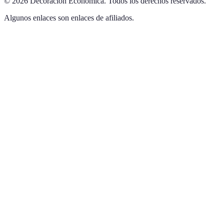
©
2026
Decoración Económica
.
Todos los derechos reservados.
Algunos enlaces son enlaces de afiliados.