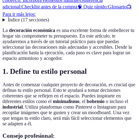
colores:
6. Incorpora elementos naturales
Sugerencia
adicional:
Checklist antes de la compra
🧠 Quiz rápido:
Glossario
📺
Para ir más lejos:
Índice
(
17
secciones
)
La
decoración económica
es una excelente forma de embellecer tu
hogar sin comprometer tu presupuesto. En este artículo, te
ayudaremos a través de un tutorial práctico para que puedas
seleccionar las decoraciones más adecuadas y accesibles. Desde la
planificación hasta la ejecución, cada paso es clave para lograr un
espacio armonioso y acogedor.
1. Define tu estilo personal
Antes de comenzar cualquier proyecto de decoración, es crucial que
definas tu estilo personal. Esto te ayudará a tomar decisiones
coherentes que se reflejen en el espacio. Puedes inspirarte en
diferentes estilos como el
minimalismo
, el
bohemio
o incluso el
industrial
. Utiliza plataformas como Pinterest o Instagram para
recopilar imágenes que te gusten y crear un moodboard. Una vez
que tengas tu estilo claro, será más fácil seleccionar elementos que
se adapten a él.
Consejo profesional: