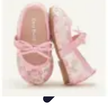
Decoración Económica
Paredes
Recomendaciones
Accesorios
Consejos de Decoración
Arte
Decoración Económica