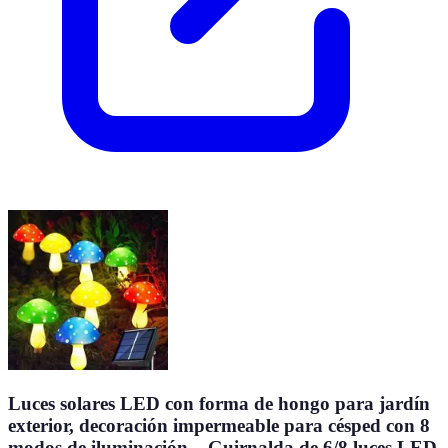
Luces solares LED con forma de hongo para jardín
exterior, decoración impermeable para césped con 8
modos de iluminación – Guirnalda de 6/8 luces LED