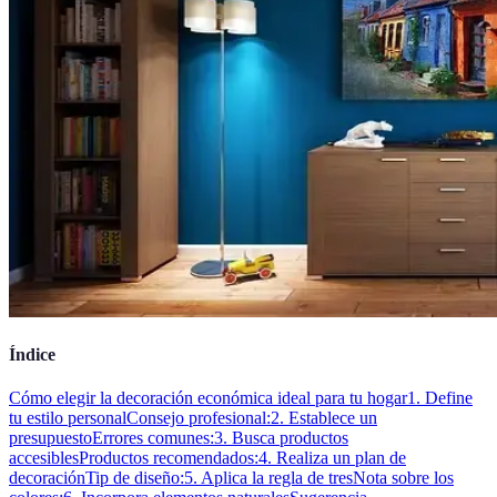
Índice
Cómo elegir la decoración económica ideal para tu hogar
1. Define
tu estilo personal
Consejo profesional:
2. Establece un
presupuesto
Errores comunes:
3. Busca productos
accesibles
Productos recomendados:
4. Realiza un plan de
decoración
Tip de diseño:
5. Aplica la regla de tres
Nota sobre los