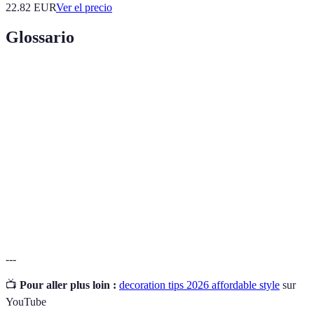
22.82
EUR
Ver el precio
Glossario
Término
Definición
Decoración
Estilo de decoración que prioriza un bajo
económica
costo.
Moodboard
Colección visual de ideas y estilos deseados.
Proceso de adaptar o modificar algo para
Personalización
hacerlo único.
---
📺
Pour aller plus loin :
decoration tips 2026 affordable style
sur
YouTube