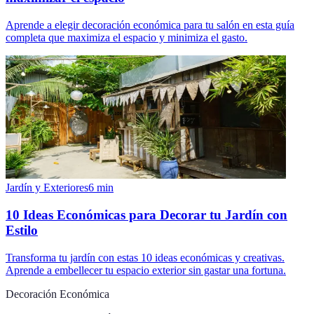
Aprende a elegir decoración económica para tu salón en esta guía
completa que maximiza el espacio y minimiza el gasto.
Jardín y Exteriores
6
min
10 Ideas Económicas para Decorar tu Jardín con
Estilo
Transforma tu jardín con estas 10 ideas económicas y creativas.
Aprende a embellecer tu espacio exterior sin gastar una fortuna.
Decoración Económica