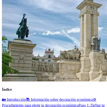
Índice
🏡 Introducción
📚 Información sobre decoración económica
⚙️
Procedimiento para elegir la decoración económica
Paso 1: Define tu