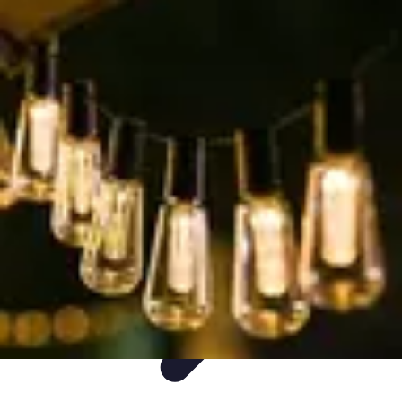
Decoración Económica
Paredes
Recomendaciones
Accesorios
Consejos de Decoración
Arte
Decoración Económica