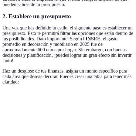
pueden salirse de tu presupuesto.
2. Establece un presupuesto
Una vez que has definido tu estilo, el siguiente paso es establecer un
presupuesto. Esto te permitirá filtrar las opciones que están dentro de
tus posibilidades. Dato importante: Según
l'INSEE
, el gasto
promedio en decoración y mobiliario en 2025 fue de
aproximadamente 600 euros por hogar. Sin embargo, con buenas
decisiones y planificación, ¡puedes lograr un gran efecto sin invertir
tanto!
Haz un desglose de tus finanzas, asigna un monto específico para
cada área que deseas decorar. Puedes crear una tabla para tener más
claridad:
Área de Decoración
Presupuesto Asignado
Gastos Estimados
Sala de Estar
200 €
?
Dormitorio
150 €
?