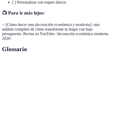
[ ] Personalizar con toques únicos
📺 Para ir más lejos:
>
[Cómo hacer una decoración económica y moderna]
, una
análisis completo de cómo transformar tu hogar con bajo
presupuesto. Revisa en YouTube: 'decoración económica moderna
2026'.
Glossario
Terme
Définition
Hacerlo tú mismo, en inglés, a menudo se
DIY
refiere a proyectos hechos a mano.
Paleta de
Conjunto de colores utilizados en decoración
Colores
para crear armonía visual.
Se refiere a objetos que pueden ser usados para
Multipropósito