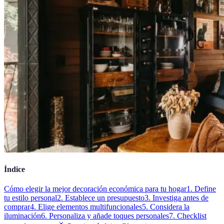
Índice
Cómo elegir la mejor decoración económica para tu hogar
1. Define
tu estilo personal
2. Establece un presupuesto
3. Investiga antes de
comprar
4. Elige elementos multifuncionales
5. Considera la
iluminación
6. Personaliza y añade toques personales
7. Checklist