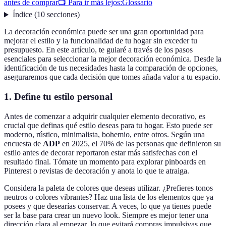
antes de comprar
📺 Para ir más lejos:
Glossario
Índice
(
10
secciones
)
La decoración económica puede ser una gran oportunidad para
mejorar el estilo y la funcionalidad de tu hogar sin exceder tu
presupuesto. En este artículo, te guiaré a través de los pasos
esenciales para seleccionar la mejor decoración económica. Desde la
identificación de tus necesidades hasta la comparación de opciones,
aseguraremos que cada decisión que tomes añada valor a tu espacio.
1. Define tu estilo personal
Antes de comenzar a adquirir cualquier elemento decorativo, es
crucial que definas qué estilo deseas para tu hogar. Esto puede ser
moderno, rústico, minimalista, bohemio, entre otros. Según una
encuesta de
ADP
en 2025, el 70% de las personas que definieron su
estilo antes de decorar reportaron estar más satisfechas con el
resultado final. Tómate un momento para explorar pinboards en
Pinterest o revistas de decoración y anota lo que te atraiga.
Considera la paleta de colores que deseas utilizar. ¿Prefieres tonos
neutros o colores vibrantes? Haz una lista de los elementos que ya
posees y que desearías conservar. A veces, lo que ya tienes puede
ser la base para crear un nuevo look. Siempre es mejor tener una
dirección clara al empezar, lo que evitará compras impulsivas que