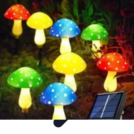
Decoración Económica
Paredes
Recomendaciones
Accesorios
Consejos de Decoración
Arte
Decoración Económica