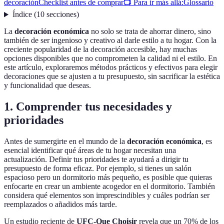
decoración
Checklist antes de comprar
📺 Para ir más allá:
Glossario
Índice
(
10
secciones
)
La
decoración económica
no solo se trata de ahorrar dinero, sino
también de ser ingenioso y creativo al darle estilo a tu hogar. Con la
creciente popularidad de la decoración accesible, hay muchas
opciones disponibles que no comprometen la calidad ni el estilo. En
este artículo, exploraremos métodos prácticos y efectivos para elegir
decoraciones que se ajusten a tu presupuesto, sin sacrificar la estética
y funcionalidad que deseas.
1. Comprender tus necesidades y
prioridades
Antes de sumergirte en el mundo de la
decoración económica
, es
esencial identificar qué áreas de tu hogar necesitan una
actualización. Definir tus prioridades te ayudará a dirigir tu
presupuesto de forma eficaz. Por ejemplo, si tienes un salón
espacioso pero un dormitorio más pequeño, es posible que quieras
enfocarte en crear un ambiente acogedor en el dormitorio. También
considera qué elementos son imprescindibles y cuáles podrían ser
reemplazados o añadidos más tarde.
Un estudio reciente de
UFC-Que Choisir
revela que un 70% de los