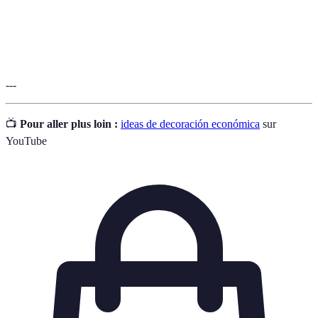
Tecnología de iluminación eficiente que usa diodos
Iluminación
emisores de luz, ideal para ahorrar energía y
LED
decorar espacios.
---
📺
Pour aller plus loin :
ideas de decoración económica
sur
YouTube