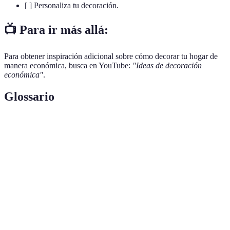
[ ] Personaliza tu decoración.
📺 Para ir más allá:
Para obtener inspiración adicional sobre cómo decorar tu hogar de
manera económica, busca en YouTube:
"Ideas de decoración
económica"
.
Glossario
Terme
Définition
Decoración
Estilo de decoración que maximiza el impacto
económica
estético al tiempo que minimiza el gasto financiero.
Movimiento que fomenta la creación y
DIY (Do It
personalización de decoraciones y muebles hechos
Yourself)
por uno mismo para ahorrar costos.