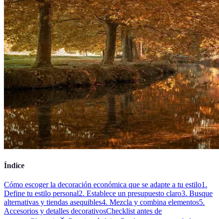
Índice
Cómo escoger la decoración económica que se adapte a tu estilo
1.
Define tu estilo personal
2. Establece un presupuesto claro
3. Busque
alternativas y tiendas asequibles
4. Mezcla y combina elementos
5.
Accesorios y detalles decorativos
Checklist antes de