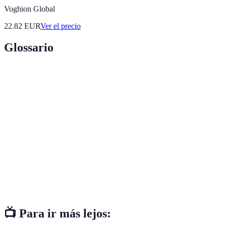
Voghion Global
22.82
EUR
Ver el precio
Glossario
Terme
Définition
Decoración
Estrategias y elecciones para embellecer un espacio
económica
sin exceder un presupuesto.
Estilo
Conjunto de preferencias estéticas que reflejan la
personal
identidad y gustos de una persona.
Accesorios
Elementos añadidos que no son muebles, pero que
decorativos
enriquecen la estética de un espacio.
📺 Para ir más lejos: