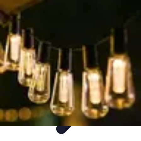
Decoración Económica
Paredes
Recomendaciones
Accesorios
Consejos de Decoración
Arte
Decoración Económica