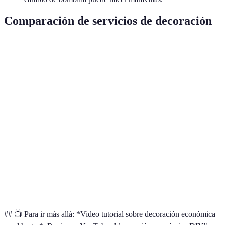
Comparación de servicios de decoración
Opciones de Decoración
Precio estimado
Ventajas
Servicios de diseño
Experiencia
1000-5000 EUR
interno
profesional
Personalización
Decoración DIY
Bajo costo
total
Compra de elementos
Variable
Rápido y fácil
decorativos
## 📺 Para ir más allá: *Video tutorial sobre decoración económica