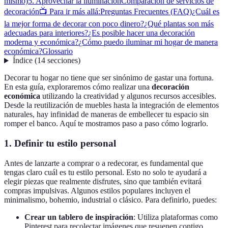
mismo)
5. Aprovechar la iluminación
Comparación de servicios de
decoración
📺 Para ir más allá:
Preguntas Frecuentes (FAQ)
¿Cuál es
la mejor forma de decorar con poco dinero?
¿Qué plantas son más
adecuadas para interiores?
¿Es posible hacer una decoración
moderna y económica?
¿Cómo puedo iluminar mi hogar de manera
económica?
Glossario
Índice
(
14
secciones
)
Decorar tu hogar no tiene que ser sinónimo de gastar una fortuna.
En esta guía, exploraremos cómo realizar una
decoración
económica
utilizando la creatividad y algunos recursos accesibles.
Desde la reutilización de muebles hasta la integración de elementos
naturales, hay infinidad de maneras de embellecer tu espacio sin
romper el banco. Aquí te mostramos paso a paso cómo lograrlo.
1. Definir tu estilo personal
Antes de lanzarte a comprar o a redecorar, es fundamental que
tengas claro cuál es tu estilo personal. Esto no solo te ayudará a
elegir piezas que realmente disfrutes, sino que también evitará
compras impulsivas. Algunos estilos populares incluyen el
minimalismo, bohemio, industrial o clásico. Para definirlo, puedes:
Crear un tablero de inspiración
: Utiliza plataformas como
Pinterest para recolectar imágenes que resuenen contigo.