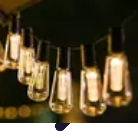
Decoración Económica
Paredes
Recomendaciones
Accesorios
Consejos de Decoración
Arte
Decoración Económica