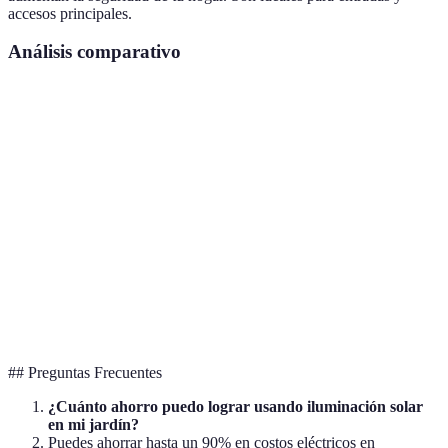
accesos principales.
Análisis comparativo
Característica
Luces Solares
Bombillas LED
Incandesc
Consumo de
Muy bajo
Bajo
Alto
energía
Durabilidad
Moderada
Alta
Baja
Costo inicial
Bajo
Moderado
Bajo
Mantenimiento
Bajo
Bajo
Alto
## Preguntas Frecuentes
¿Cuánto ahorro puedo lograr usando iluminación solar
en mi jardín?
Puedes ahorrar hasta un 90% en costos eléctricos en