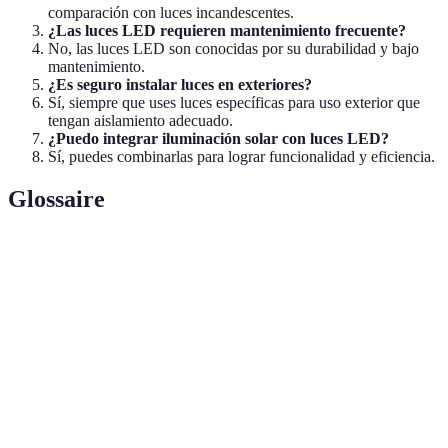
comparación con luces incandescentes.
¿Las luces LED requieren mantenimiento frecuente?
No, las luces LED son conocidas por su durabilidad y bajo
mantenimiento.
¿Es seguro instalar luces en exteriores?
Sí, siempre que uses luces específicas para uso exterior que
tengan aislamiento adecuado.
¿Puedo integrar iluminación solar con luces LED?
Sí, puedes combinarlas para lograr funcionalidad y eficiencia.
Glossaire
Terme
Définition
LED
Tecnología de iluminación eficiente y duradera.
Solares
Luces que funcionan con energía solar.
Sensores
Dispositivos que activan luces mediante movimiento.