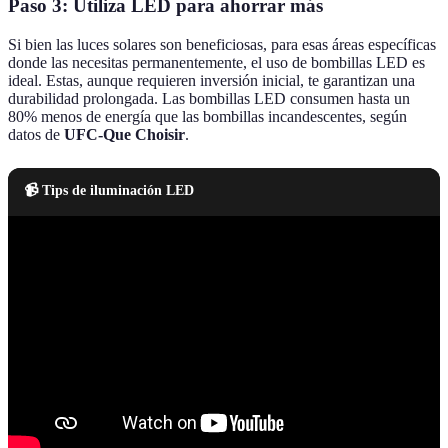
Paso 3: Utiliza LED para ahorrar más
Si bien las luces solares son beneficiosas, para esas áreas específicas
donde las necesitas permanentemente, el uso de bombillas LED es
ideal. Estas, aunque requieren inversión inicial, te garantizan una
durabilidad prolongada. Las bombillas LED consumen hasta un
80% menos de energía que las bombillas incandescentes, según
datos de
UFC-Que Choisir
.
📹 Tips de iluminación LED