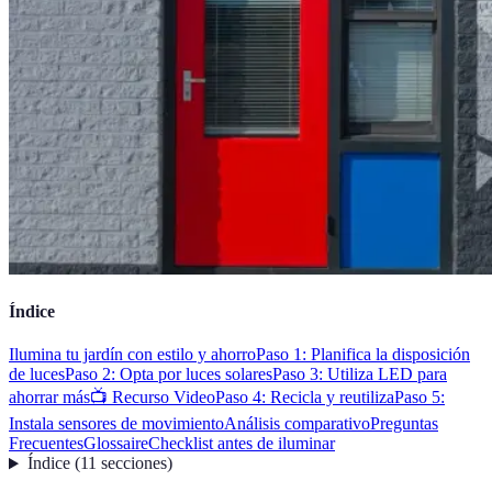
Índice
Ilumina tu jardín con estilo y ahorro
Paso 1: Planifica la disposición
de luces
Paso 2: Opta por luces solares
Paso 3: Utiliza LED para
ahorrar más
📺 Recurso Video
Paso 4: Recicla y reutiliza
Paso 5:
Instala sensores de movimiento
Análisis comparativo
Preguntas
Frecuentes
Glossaire
Checklist antes de iluminar
Índice
(
11
secciones
)