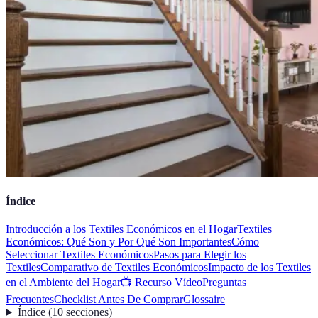
Índice
Introducción a los Textiles Económicos en el Hogar
Textiles
Económicos: Qué Son y Por Qué Son Importantes
Cómo
Seleccionar Textiles Económicos
Pasos para Elegir los
Textiles
Comparativo de Textiles Económicos
Impacto de los Textiles
en el Ambiente del Hogar
📺 Recurso Vídeo
Preguntas
Frecuentes
Checklist Antes De Comprar
Glossaire
Índice
(
10
secciones
)