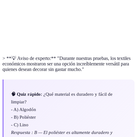
la ropa de cama.
Fibras sintéticas comúnmente usadas en textiles de
Poliéster
hogar por su resistencia.
Tela natural conocida por su frescura y uso en climas
Lino
cálidos.
> **💡 Aviso de experto:** "Durante nuestras pruebas, los textiles
económicos mostraron ser una opción increíblemente versátil para
quienes desean decorar sin gastar mucho."
🧠 Quiz rápido:
¿Qué material es duradero y fácil de
limpiar?
- A) Algodón
- B) Poliéster
- C) Lino
Respuesta : B — El poliéster es altamente duradero y