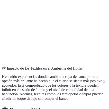
Resistente,
Tiende a
Algodón
€
cómodo
arrugarse
Durable,
Puede
Poliéster
fácil de
parecer
€
limpiar
sintético
Estético,
Costoso,
adecuado
Lino
difícil de
€
para el
limpiar
verano
## Impacto de los Textiles en el Ambiente del Hogar
He tenido experiencias donde cambiar la ropa de cama por una
opción más brillante ha hecho que el cuarto se sienta más positivo y
acogedor. Está comprobado que los colores y la textura pueden
influir en el estado de ánimo y el nivel de comodidad de una
habitación. Además, texturas como los terciopelos o felpas pueden
añadir un toque de lujo sin romper el banco.