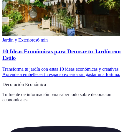
Jardín y Exteriores
6
min
10 Ideas Económicas para Decorar tu Jardín con
Estilo
Transforma tu jardín con estas 10 ideas económicas y creativas.
Aprende a embellecer tu espacio exterior sin gastar una fortuna.
Decoración Económica
Tu fuente de información para saber todo sobre
decoracion
economica.es
.