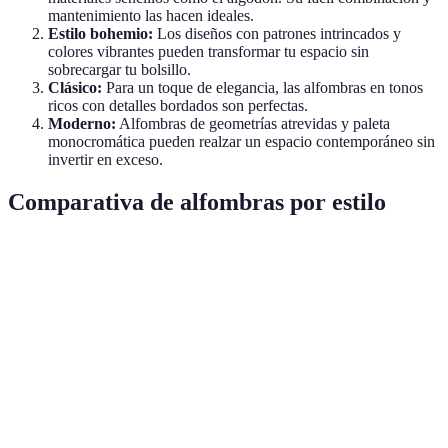
mantenimiento las hacen ideales.
Estilo bohemio:
Los diseños con patrones intrincados y
colores vibrantes pueden transformar tu espacio sin
sobrecargar tu bolsillo.
Clásico:
Para un toque de elegancia, las alfombras en tonos
ricos con detalles bordados son perfectas.
Moderno:
Alfombras de geometrías atrevidas y paleta
monocromática pueden realzar un espacio contemporáneo sin
invertir en exceso.
Comparativa de alfombras por estilo
Estilo
Material recomendado
Durabilidad
Manten
Minimalista
Algodón
Media
Bajo
Bohemio
Lana
Alta
Medio
Clásico
Seda
Alta
Alto