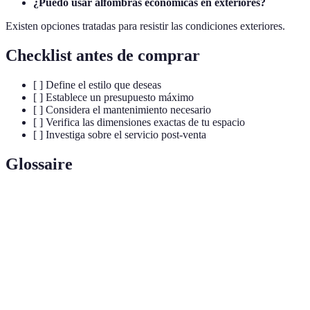
¿Puedo usar alfombras económicas en exteriores?
Existen opciones tratadas para resistir las condiciones exteriores.
Checklist antes de comprar
[ ] Define el estilo que deseas
[ ] Establece un presupuesto máximo
[ ] Considera el mantenimiento necesario
[ ] Verifica las dimensiones exactas de tu espacio
[ ] Investiga sobre el servicio post-venta
Glossaire
Término
Definición
Seda
Fibra natural conocida por su brillo y suavidad
Sintético
Material hecho por el hombre, como el nailon
Patrón
Diseño repetitivo usado en la textilería