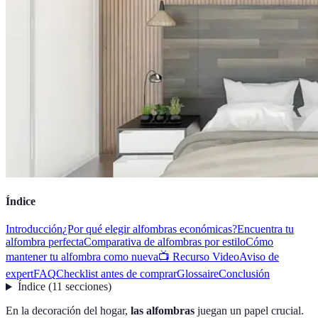
Índice
Introducción
¿Por qué elegir alfombras económicas?
Encuentra tu
alfombra perfecta
Comparativa de alfombras por estilo
Cómo
mantener tu alfombra como nueva
📺 Recurso Video
Aviso de
expert
FAQ
Checklist antes de comprar
Glossaire
Conclusión
Índice
(
11
secciones
)
En la decoración del hogar,
las alfombras
juegan un papel crucial.