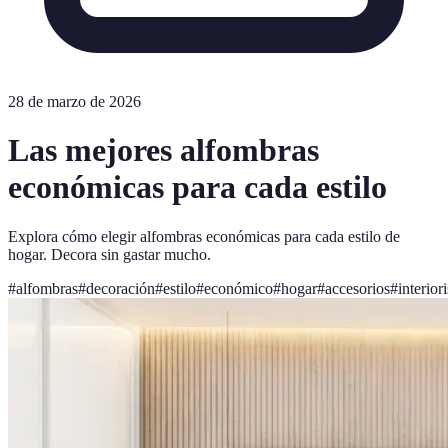
28 de marzo de 2026
Las mejores alfombras
económicas para cada estilo
Explora cómo elegir alfombras económicas para cada estilo de
hogar. Decora sin gastar mucho.
#
alfombras
#
decoración
#
estilo
#
económico
#
hogar
#
accesorios
#
interior