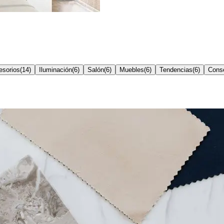
esorios
(
14
)
Iluminación
(
6
)
Salón
(
6
)
Muebles
(
6
)
Tendencias
(
6
)
Conse