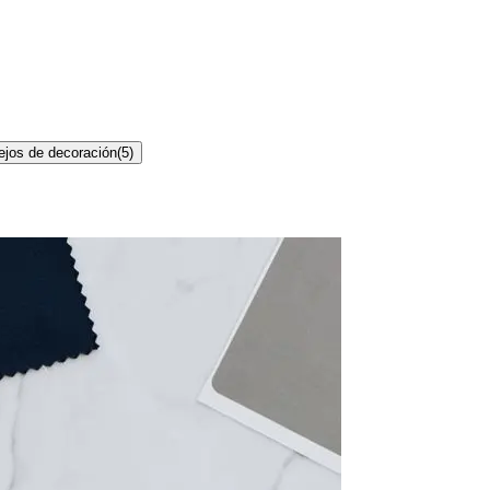
jos de decoración
(
5
)