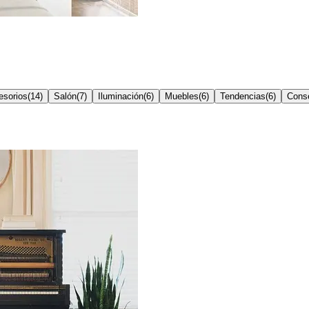
esorios
(
14
)
Salón
(
7
)
Iluminación
(
6
)
Muebles
(
6
)
Tendencias
(
6
)
Conse