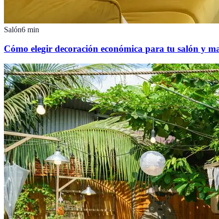
Salón
6
min
Cómo elegir decoración económica para tu salón y ma