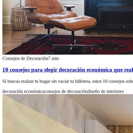
Consejos de Decoración
7
min
10 consejos para elegir decoración económica que rea
Si buscas realzar tu hogar sin vaciar tu billetera, estos 10 consejos so
decoración económica
consejos de decoración
diseño de interiores