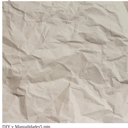
DIY y Manualidades
5
min