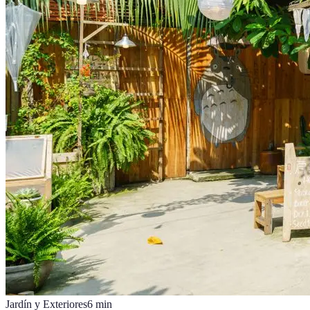
Jardín y Exteriores
6
min