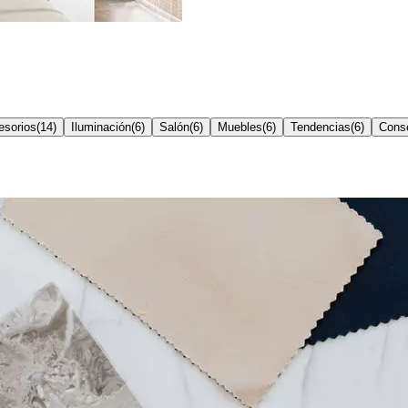
esorios
(
14
)
Iluminación
(
6
)
Salón
(
6
)
Muebles
(
6
)
Tendencias
(
6
)
Conse