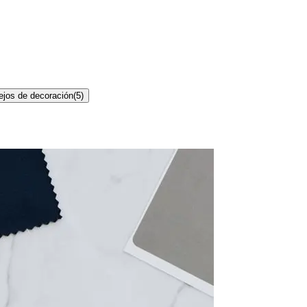
jos de decoración
(
5
)