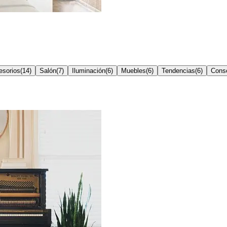
esorios
(
14
)
Salón
(
7
)
Iluminación
(
6
)
Muebles
(
6
)
Tendencias
(
6
)
Conse