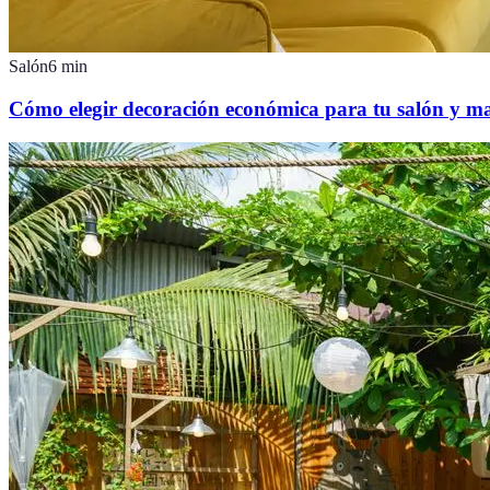
Salón
6
min
Cómo elegir decoración económica para tu salón y ma