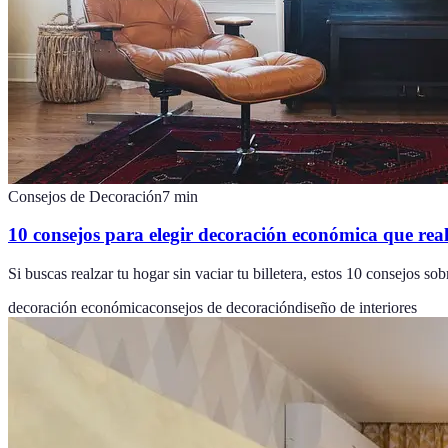
Consejos de Decoración
7
min
10 consejos para elegir decoración económica que rea
Si buscas realzar tu hogar sin vaciar tu billetera, estos 10 consejos so
decoración económica
consejos de decoración
diseño de interiores