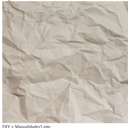
DIY y Manualidades
5
min