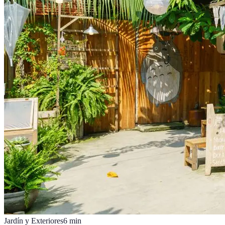
Jardín y Exteriores
6
min