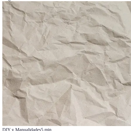
DIY y Manualidades
5
min