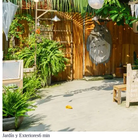
Jardín y Exteriores
6
min