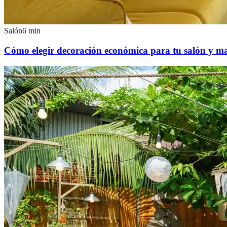
Salón
6
min
Cómo elegir decoración económica para tu salón y ma