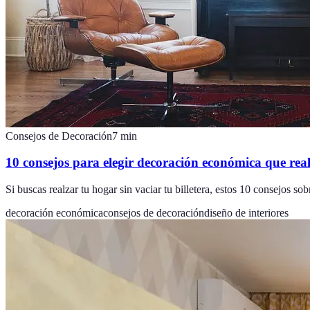
Consejos de Decoración
7
min
10 consejos para elegir decoración económica que rea
Si buscas realzar tu hogar sin vaciar tu billetera, estos 10 consejos so
decoración económica
consejos de decoración
diseño de interiores