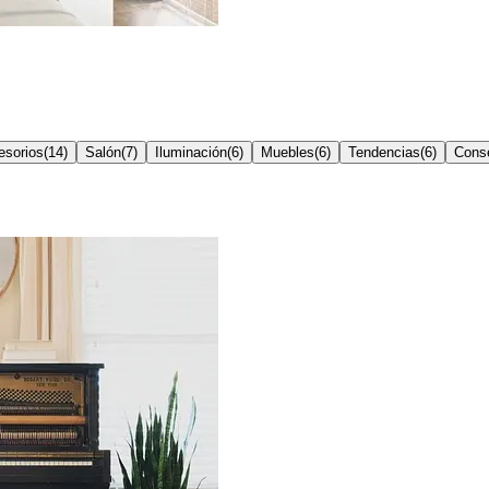
esorios
(
14
)
Salón
(
7
)
Iluminación
(
6
)
Muebles
(
6
)
Tendencias
(
6
)
Conse